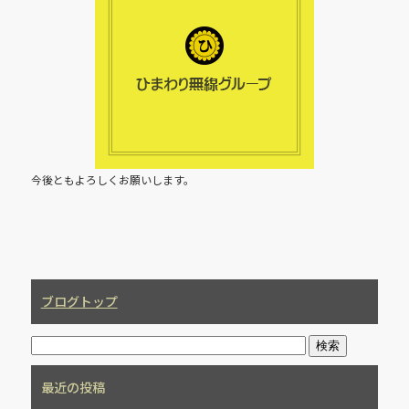
e
b
o
o
k
今後ともよろしくお願いします。
ブログトップ
最近の投稿