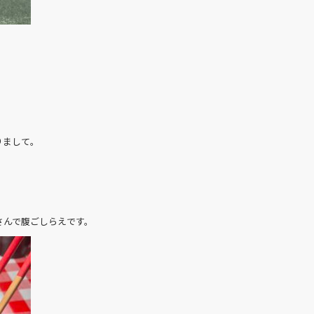
。
りまして。
さんで腹ごしらえです。