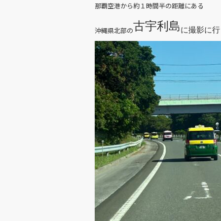
k
那覇空港から約１時間半の距離にある
古宇利島
に撮影に行
沖縄県北部の