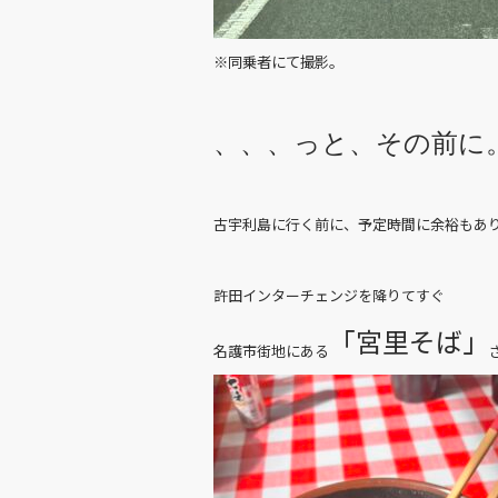
※同乗者にて撮影
。
、、、っと、その前に
古宇利島に行く前に、予定時間に余裕もあ
許田インターチェンジを降りてすぐ
「宮里そば」
名護市街地にある