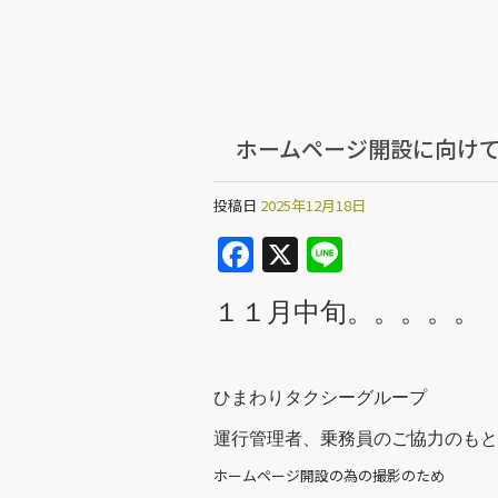
ホームページ開設に向け
投稿日
2025年12月18日
F
X
Li
a
n
１１月中旬。。。。。
c
e
e
b
ひまわりタクシーグループ
o
運行管理者、乗務員のご協力のもと
o
ホームページ開設の為の撮影のため